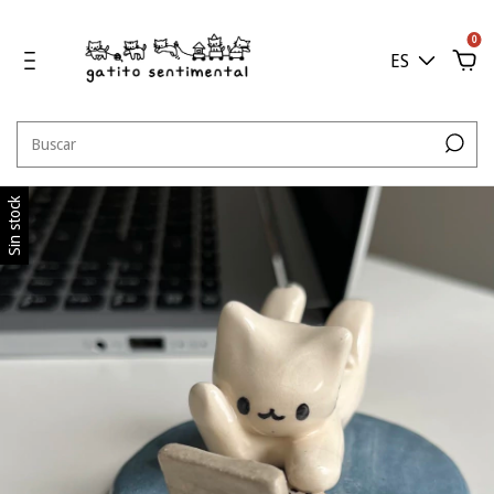
0
ES
Sin stock