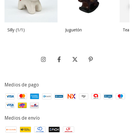
Silly (1/1)
Juguetón
Tea pa
Medios de pago
Medios de envío