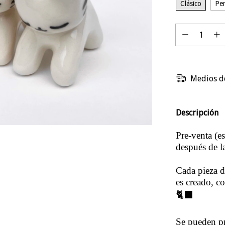
Clásico
Per
Medios d
Descripción
Pre-venta (e
después de l
Cada pieza d
es creado, c
🐈‍⬛
Se pueden pr