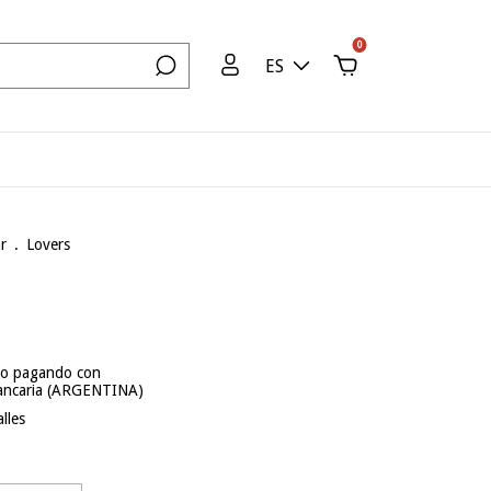
0
ES
r
.
Lovers
to
pagando con
bancaria (ARGENTINA)
lles