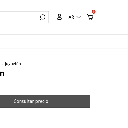
0
AR
.
Juguetón
ón