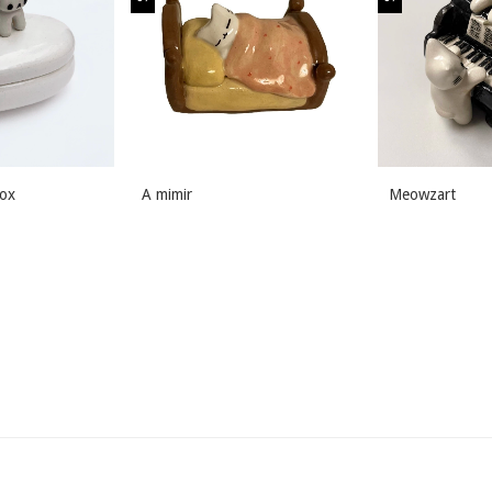
box
A mimir
Meowzart