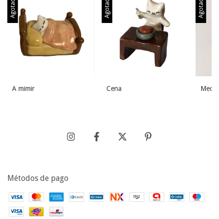
Agotado
Agotado
Agotado
A mimir
Cena
Meowz
Métodos de pago