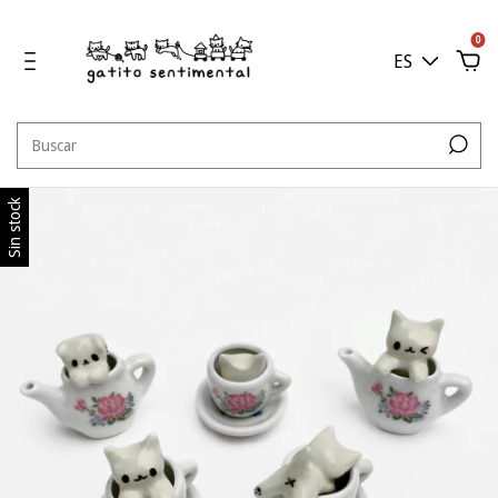
0
ES
Sin stock