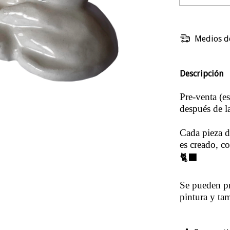
Medios d
Descripción
Pre-venta (e
después de l
Cada pieza d
es creado, c
🐈‍⬛
Se pueden pr
pintura y ta