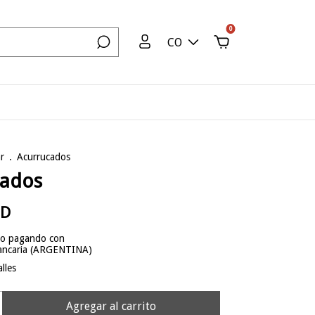
0
CO
r
.
Acurrucados
cados
SD
to
pagando con
bancaria (ARGENTINA)
lles