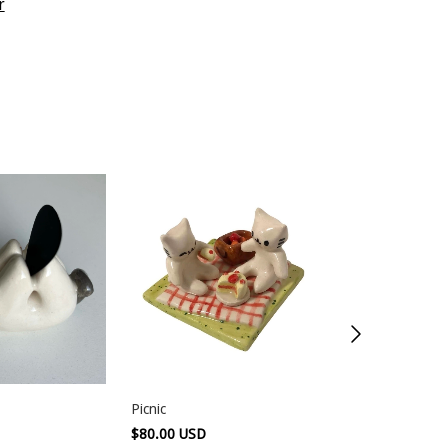
r
Picnic
Bicéfalo
$80.00 USD
$60.00 USD